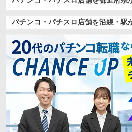
パチンコ・パチスロ店舗を都道府県
パチンコ・パチスロ店舗を沿線・駅