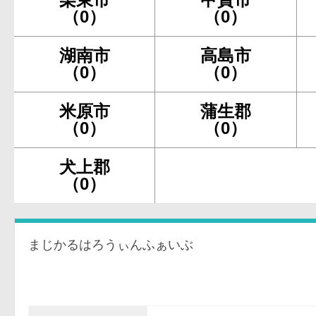
（0）
（0）
湖南市
高島市
（0）
（0）
米原市
蒲生郡
（0）
（0）
犬上郡
（0）
まじかるはろうぃんふぁいぶ