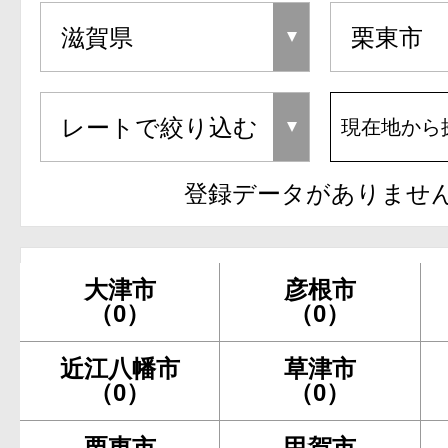
現在地から
登録データがありませ
大津市
彦根市
（0）
（0）
近江八幡市
草津市
（0）
（0）
栗東市
甲賀市