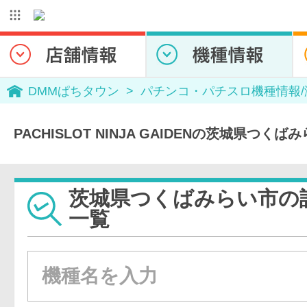
DMMぱちタウン
パチンコ・パチスロ機種情報
PACHISLOT NINJA GAIDENの茨城県つく
茨城県つくばみらい市の
一覧