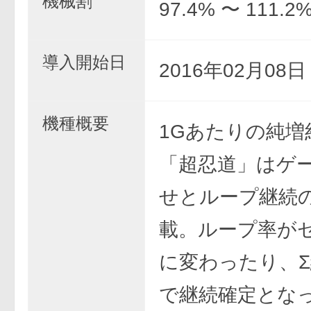
機械割
97.4% 〜 111.2
導入開始日
2016年02月08
機種概要
1Gあたりの純増
「超忍道」はゲ
せとループ継続
載。ループ率が
に変わったり、
で継続確定とな