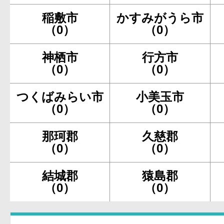
稲敷市
かすみがうら市
（0）
（0）
神栖市
行方市
（0）
（0）
つくばみらい市
小美玉市
（0）
（0）
那珂郡
久慈郡
（0）
（0）
結城郡
猿島郡
（0）
（0）