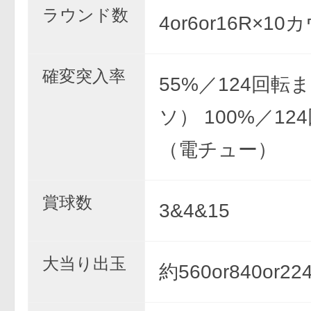
ラウンド数
4or6or16R×1
確変突入率
55%／124回転
ソ） 100%／12
（電チュー）
賞球数
3&4&15
大当り出玉
約560or840or22