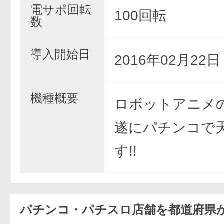
電サポ回転
100回転
数
導入開始日
2016年02月22
機種概要
ロボットアニメ
遂にパチンコで
す!!
パチンコ・パチスロ店舗を都道府県