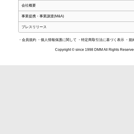
会社概要
事業提携・事業譲渡(M&A)
プレスリリース
・会員規約
・個人情報保護に関して
・特定商取引法に基づく表示
・規
Copyright © since 1998 DMM All Rights Reserve