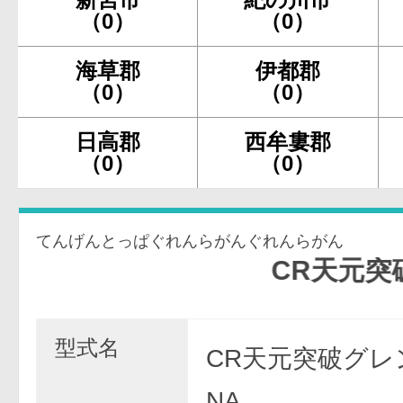
（0）
（0）
海草郡
伊都郡
（0）
（0）
日高郡
西牟婁郡
（0）
（0）
てんげんとっぱぐれんらがんぐれんらがん
CR天元突破グレン
型式名
CR天元突破グレ
NA