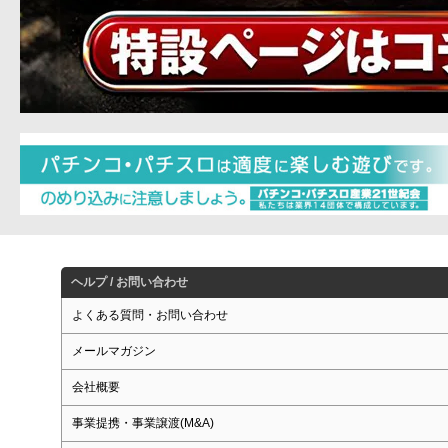
ヘルプ / お問い合わせ
よくある質問・お問い合わせ
メールマガジン
会社概要
事業提携・事業譲渡(M&A)