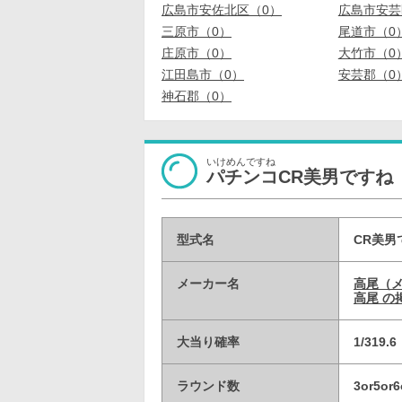
広島市安佐北区（0）
広島市安芸
三原市（0）
尾道市（0
庄原市（0）
大竹市（0
江田島市（0）
安芸郡（0
神石郡（0）
いけめんですね
パチンコCR美男ですね
型式名
CR美男
メーカー名
高尾（
高尾 の
大当り確率
1/319
ラウンド数
3or5o