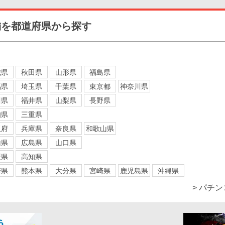
舗を都道府県から探す
城県
秋田県
山形県
福島県
馬県
埼玉県
千葉県
東京都
神奈川県
川県
福井県
山梨県
長野県
知県
三重県
阪府
兵庫県
奈良県
和歌山県
山県
広島県
山口県
媛県
高知県
崎県
熊本県
大分県
宮崎県
鹿児島県
沖縄県
> パチ