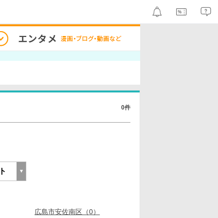
0件
広島市安佐南区（0）