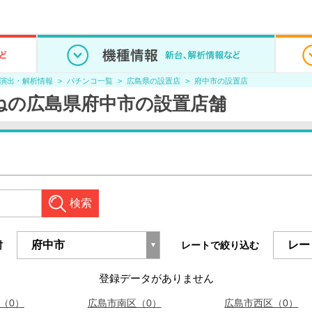
/演出・解析情報
パチンコ一覧
広島県の設置店
府中市の設置店
ねの広島県府中市の設置店舗
検索
村
レートで絞り込む
登録データがありません
（0）
広島市南区（0）
広島市西区（0）