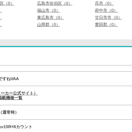
区（0）
広島市佐伯区（0）
呉市（0）
）
福山市（0）
府中市（0）
）
東広島市（0）
廿日市市（0）
）
山県郡（0）
豊田郡（0）
ですねVAA
メーカー公式サイト）
掲載機種一覧
.6（通常時）
r6or15R×8カウント