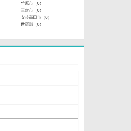
竹原市（0）
三次市（0）
安芸高田市（0）
世羅郡（0）