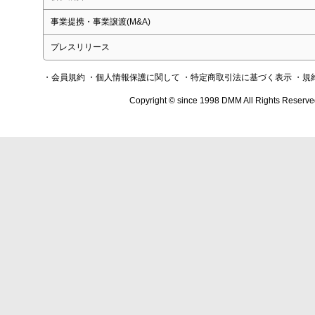
事業提携・事業譲渡(M&A)
プレスリリース
・会員規約
・個人情報保護に関して
・特定商取引法に基づく表示
・規
Copyright © since 1998 DMM All Rights Reserve