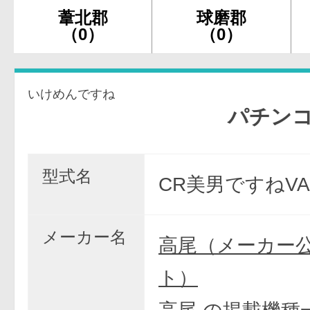
葦北郡
球磨郡
（0）
（0）
いけめんですね
パチンコCR
型式名
CR美男ですねVA
メーカー名
高尾（メーカー
ト）