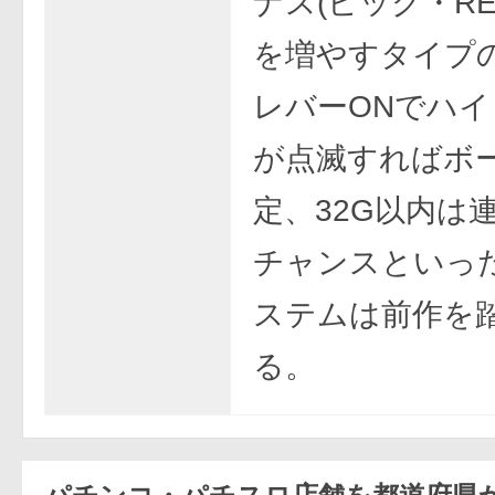
ナス(ビッグ・RE
を増やすタイプ
レバーONでハ
が点滅すればボ
定、32G以内は
チャンスといっ
ステムは前作を
る。