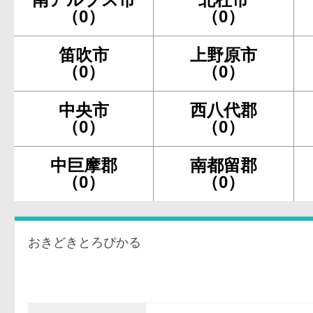
（0）
（0）
笛吹市
上野原市
（0）
（0）
中央市
西八代郡
（0）
（0）
中巨摩郡
南都留郡
（0）
（0）
おきどきとろぴかる
沖