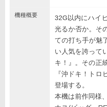
機種概要
32G以内にハイ
光るか否か。そ
ての打ち手が魅
い人気を誇って
キ！』。その正
『沖ドキ！トロ
登場する。
本機は前作同様