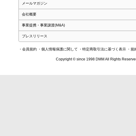
メールマガジン
会社概要
事業提携・事業譲渡(M&A)
プレスリリース
・会員規約
・個人情報保護に関して
・特定商取引法に基づく表示
・規
Copyright © since 1998 DMM All Rights Reserve