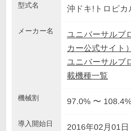
型式名
沖ドキ!トロピカ
メーカー名
ユニバーサルブ
カー公式サイト
ユニバーサルブロ
載機種一覧
機械割
97.0% 〜 108.4
導入開始日
2016年02月01