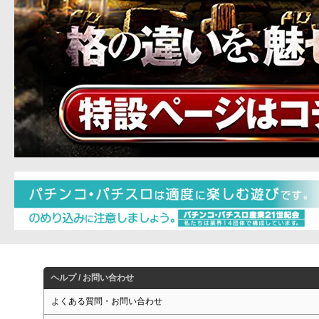
ヘルプ / お問い合わせ
よくある質問・お問い合わせ