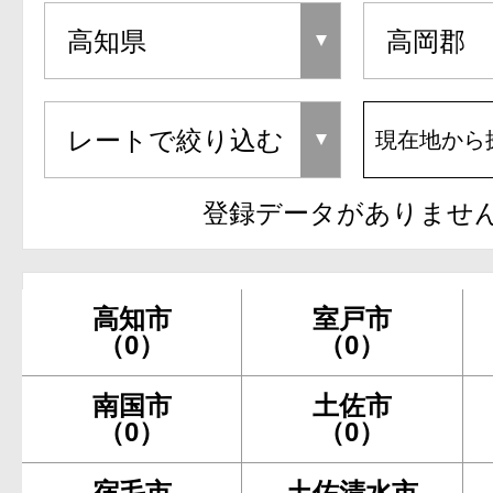
現在地から
登録データがありませ
高知市
室戸市
（0）
（0）
南国市
土佐市
（0）
（0）
宿毛市
土佐清水市