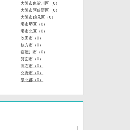
）
大阪市東淀川区（0）
大阪市阿倍野区（0）
大阪市鶴見区（0）
堺市堺区（0）
堺市北区（0）
吹田市（0）
枚方市（0）
寝屋川市（0）
箕面市（0）
高石市（0）
交野市（0）
泉北郡（0）