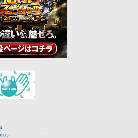
報
ガジン