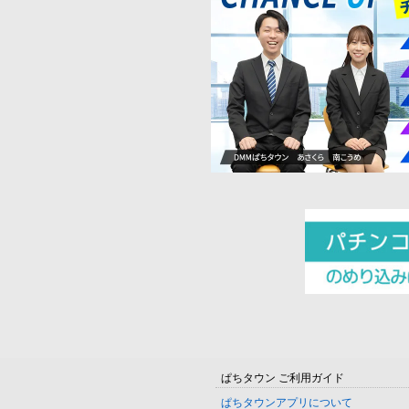
ぱちタウン ご利用ガイド
ぱちタウンアプリについて