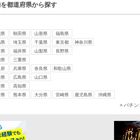
舗を都道府県から探す
城県
秋田県
山形県
福島県
馬県
埼玉県
千葉県
東京都
神奈川県
川県
福井県
山梨県
長野県
知県
三重県
阪府
兵庫県
奈良県
和歌山県
山県
広島県
山口県
媛県
高知県
崎県
熊本県
大分県
宮崎県
鹿児島県
沖縄県
> パチ