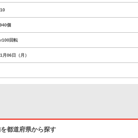
10
940個
or100回転
01月06日（月）
舗を都道府県から探す