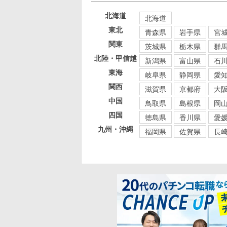
北海道
北海道
東北
青森県
岩手県
宮
関東
茨城県
栃木県
群
北陸・甲信越
新潟県
富山県
石
東海
岐阜県
静岡県
愛
関西
滋賀県
京都府
大
中国
鳥取県
島根県
岡
四国
徳島県
香川県
愛
九州・沖縄
福岡県
佐賀県
長