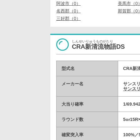
阿波市（0）
美馬市（0
名西郡（0）
那賀郡（0
三好郡（0）
しんせいりゅうものがたり
CRA新清流物語DS
型式名
CRA新
メーカー名
サンス
サンスリ
大当り確率
1/69.
ラウンド数
5or15
確変突入率
100%