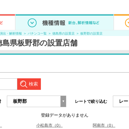
/演出・解析情報
パチンコ一覧
徳島県の設置店
板野郡の設置店
の徳島県板野郡の設置店舗
検索
村
レートで絞り込む
登録データがありません
）
小松島市（0）
阿南市（0）