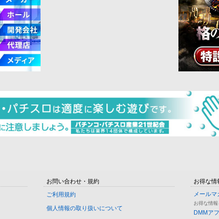
お問い合わせ・規約
お得な情
メールマ
ご利用規約
お得な情報
個人情報の取り扱いについて
DMMア