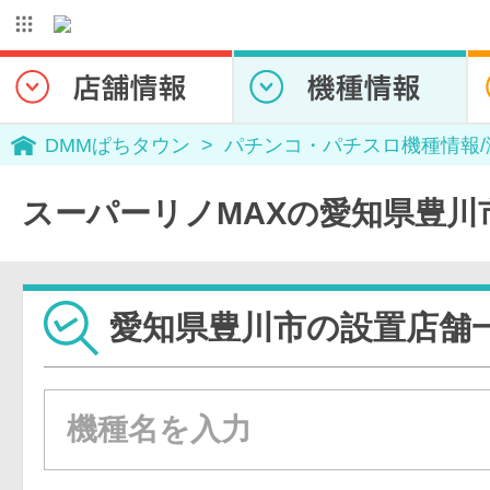
DMMぱちタウン
パチンコ・パチスロ機種情報
スーパーリノMAXの愛知県豊川
愛知県豊川市の設置店舗