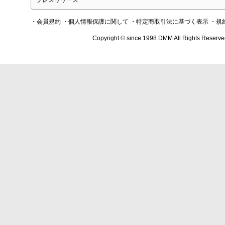
プレスリリース
・会員規約
・個人情報保護に関して
・特定商取引法に基づく表示
・規
Copyright © since 1998 DMM All Rights Reserve