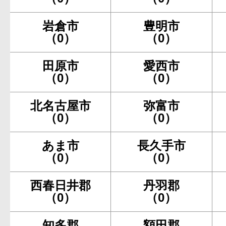
岩倉市
豊明市
（0）
（0）
田原市
愛西市
（0）
（0）
北名古屋市
弥富市
（0）
（0）
あま市
長久手市
（0）
（0）
西春日井郡
丹羽郡
（0）
（0）
知多郡
額田郡