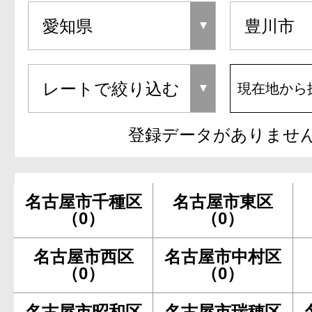
現在地から
登録データがありませ
名古屋市千種区
名古屋市東区
（0）
（0）
名古屋市西区
名古屋市中村区
（0）
（0）
名古屋市昭和区
名古屋市瑞穂区