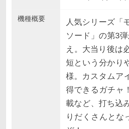
機種概要
人気シリーズ「
ソード」の第3
え。大当り後は必
短という分かり
様。カスタムア
得できるガチャ
載など、打ち込
りだくさんとな