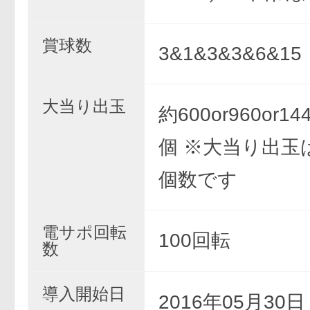
賞球数
3&1&3&3&6&15
大当り出玉
約600or960or144
個 ※大当り出玉
個数です
電サポ回転
100回転
数
導入開始日
2016年05月30