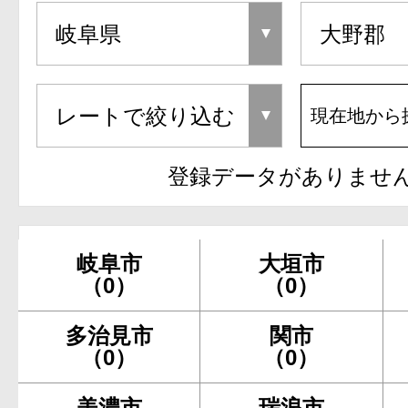
現在地から
登録データがありませ
岐阜市
大垣市
（0）
（0）
多治見市
関市
（0）
（0）
美濃市
瑞浪市