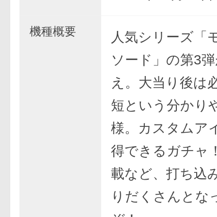
機種概要
人気シリーズ「
ソード」の第3
え。大当り後は必
短という分かり
様。カスタムア
得できるガチャ
載など、打ち込
りだくさんとな