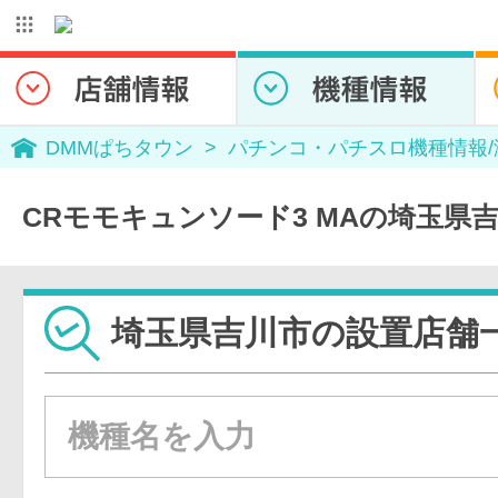
DMMぱちタウン
パチンコ・パチスロ機種情報
CRモモキュンソード3 MAの埼玉県
埼玉県吉川市の設置店舗