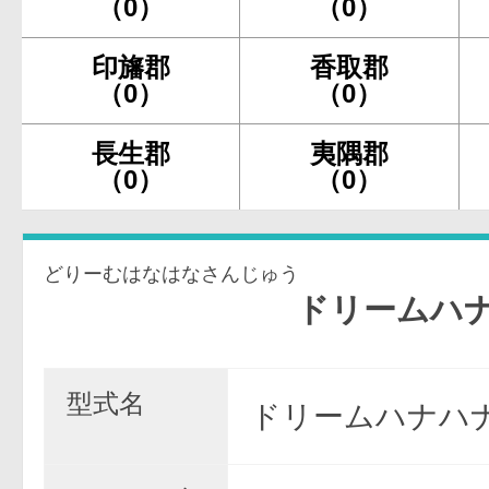
（0）
（0）
印旛郡
香取郡
（0）
（0）
長生郡
夷隅郡
（0）
（0）
どりーむはなはなさんじゅう
ドリームハナハナ-
型式名
ドリームハナハナ/