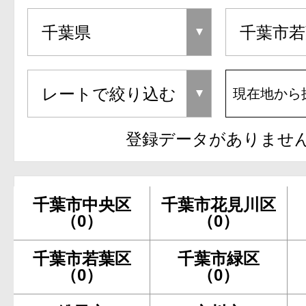
現在地から
登録データがありませ
千葉市中央区
千葉市花見川区
（0）
（0）
千葉市若葉区
千葉市緑区
（0）
（0）