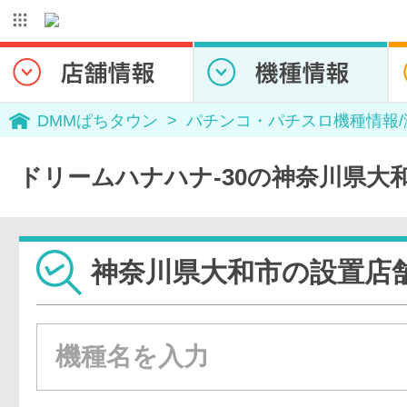
DMMぱちタウン
パチンコ・パチスロ機種情報
ドリームハナハナ-30の神奈川県大
神奈川県大和市の設置店