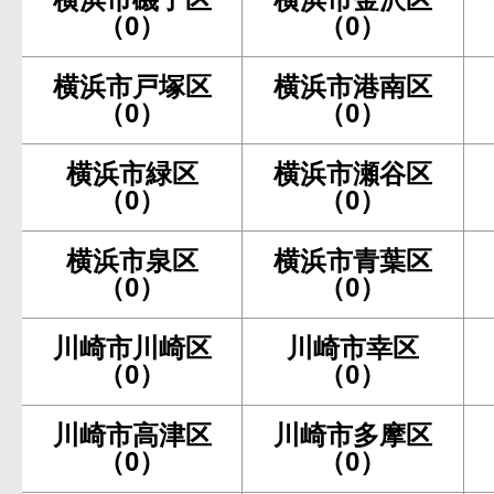
（0）
（0）
横浜市戸塚区
横浜市港南区
（0）
（0）
横浜市緑区
横浜市瀬谷区
（0）
（0）
横浜市泉区
横浜市青葉区
（0）
（0）
川崎市川崎区
川崎市幸区
（0）
（0）
川崎市高津区
川崎市多摩区
（0）
（0）