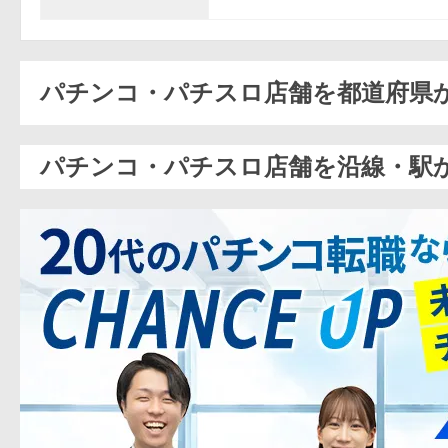
パチンコ・パチスロ店舗を都道府県
パチンコ・パチスロ店舗を沿線・駅