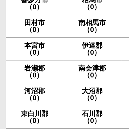
（0）
（0）
田村市
南相馬市
（0）
（0）
本宮市
伊達郡
（0）
（0）
岩瀬郡
南会津郡
（0）
（0）
河沼郡
大沼郡
（0）
（0）
東白川郡
石川郡
（0）
（0）