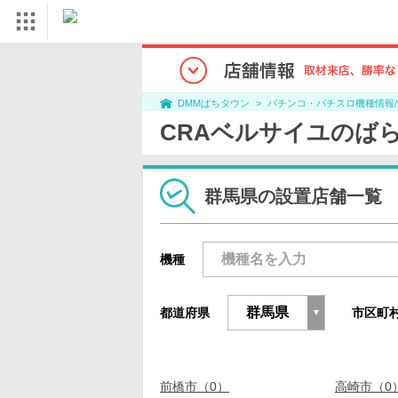
パチンコ・パチスロ機種情報
DMMぱちタウン
CRAベルサイユのば
群馬県の設置店舗一覧
機種
都道府県
市区町
前橋市（0）
高崎市（0