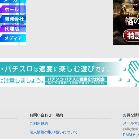
お問い合わせ・規約
お得な情
メールマ
ご利用規約
お得な情報
個人情報の取り扱いについて
DMMア