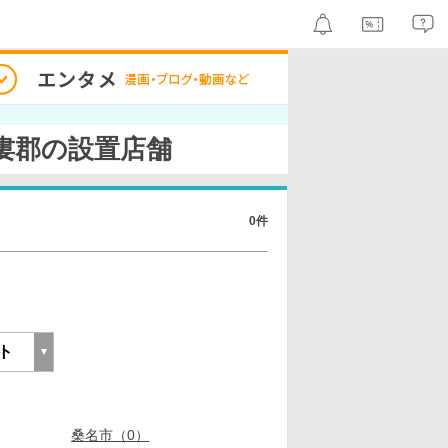
婁郡の設置店舗
0件
桑名市（0）