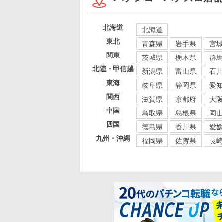
北海道
北海道
東北
青森県
岩手県
宮
関東
茨城県
栃木県
群
北陸・甲信越
新潟県
富山県
石
東海
岐阜県
静岡県
愛
関西
滋賀県
京都府
大
中国
鳥取県
島根県
岡
四国
徳島県
香川県
愛
九州・沖縄
福岡県
佐賀県
長