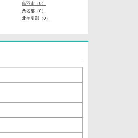
鳥羽市（0）
桑名郡（0）
北牟婁郡（0）