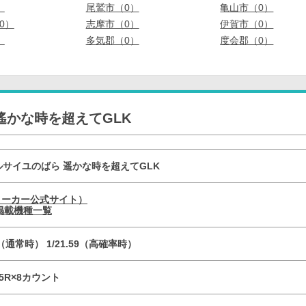
）
尾鷲市（0）
亀山市（0）
0）
志摩市（0）
伊賀市（0）
）
多気郡（0）
度会郡（0）
遙かな時を超えてGLK
ルサイユのばら 遥かな時を超えてGLK
メーカー公式サイト）
掲載機種一覧
90（通常時） 1/21.59（高確率時）
r15R×8カウント