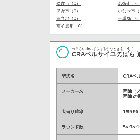
鈴鹿市（0）
名張市（0
熊野市（0）
いなべ市（
員弁郡（0）
三重郡（0
南牟婁郡（0）
べるさいゆのばらはるかなときをこえて
CRAベルサイユのばら 
型式名
CRAベ
メーカー名
西陣（
西陣 の
大当り確率
1/89.
ラウンド数
5or7o