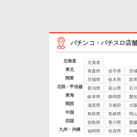
パチンコ・パチスロ店
北海道
北海道
東北
青森県
岩手県
宮
関東
茨城県
栃木県
群
北陸・甲信越
新潟県
富山県
石
東海
岐阜県
静岡県
愛
関西
滋賀県
京都府
大
中国
鳥取県
島根県
岡
四国
徳島県
香川県
愛
九州・沖縄
福岡県
佐賀県
長