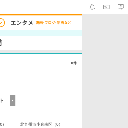
舗
0件
0）
北九州市小倉南区（0）