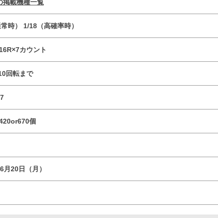
の掲載機種一覧
通常時） 1/18（高確率時）
or16R×7カウント
／10回転まで
7
420or670個
06月20日（月）