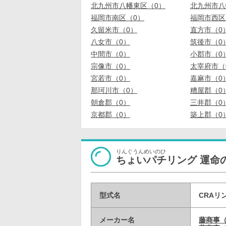
北九州市八幡東区（0）
北九州市八
福岡市南区（0）
福岡市西区
久留米市（0）
直方市（0
八女市（0）
筑後市（0
中間市（0）
小郡市（0
宗像市（0）
太宰府市（
宮若市（0）
嘉麻市（0
那珂川市（0）
糟屋郡（0
朝倉郡（0）
三井郡（0
京都郡（0）
築上郡（0
りんぐうんめいのひ
ちょいパチリング 運命の
型式名
CRAリ
メーカー名
藤商事