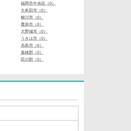
福岡市中央区（0）
大牟田市（0）
柳川市（0）
豊前市（0）
大野城市（0）
うきは市（0）
糸島市（0）
嘉穂郡（0）
田川郡（0）