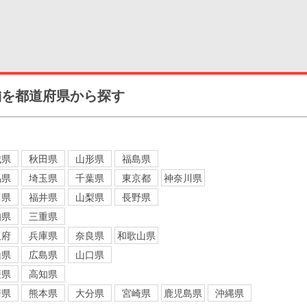
舗を都道府県から探す
城県
秋田県
山形県
福島県
馬県
埼玉県
千葉県
東京都
神奈川県
川県
福井県
山梨県
長野県
知県
三重県
阪府
兵庫県
奈良県
和歌山県
山県
広島県
山口県
媛県
高知県
崎県
熊本県
大分県
宮崎県
鹿児島県
沖縄県