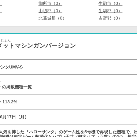
）
御所市（0）
生駒市（0）
）
山辺郡（0）
生駒郡（0）
）
北葛城郡（0）
吉野郡（0）
ーじょん
メットマシンガンバージョン
ンタUMV-S
ー
 の掲載機種一覧
〜 113.2%
06月17日（月）
で人気を博した『ハローサンタ』のゲーム性を5号機で再現した機種で、出
選契機は規定ゲーム数消化とハズレ天井（規定ハズレ回数）の2つ。規定