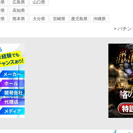
山県
広島県
山口県
媛県
高知県
崎県
熊本県
大分県
宮崎県
鹿児島県
沖縄県
> パチ