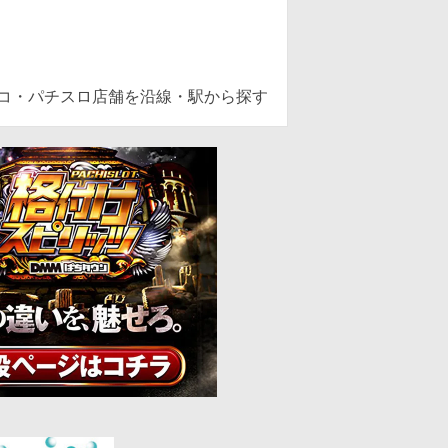
ンコ・パチスロ店舗を沿線・駅から探す