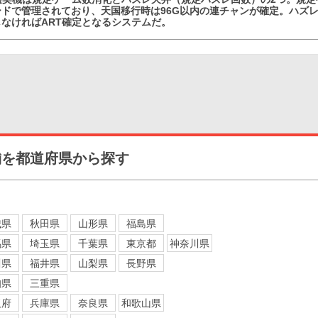
ドで管理されており、天国移行時は96G以内の連チャンが確定。ハズレ
なければART確定となるシステムだ。
舗を都道府県から探す
城県
秋田県
山形県
福島県
馬県
埼玉県
千葉県
東京都
神奈川県
川県
福井県
山梨県
長野県
知県
三重県
阪府
兵庫県
奈良県
和歌山県