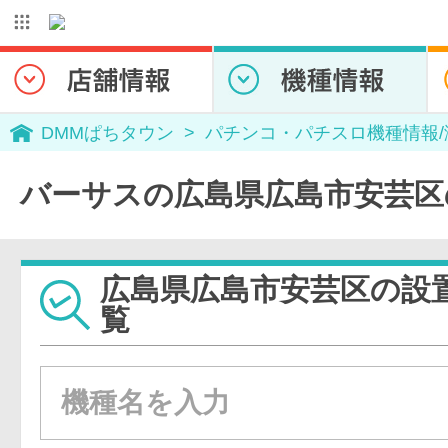
DMMぱちタウン
パチンコ・パチスロ機種情報
バーサスの広島県広島市安芸区
広島県広島市安芸区の設
覧