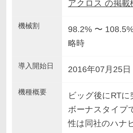
アクロス の掲載
機械割
98.2% 〜 108.
略時
導入開始日
2016年07月25
機種概要
ビッグ後にRTに
ボーナスタイプ
性は同社のハナ