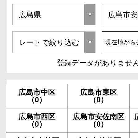
現在地から
登録データがありませ
広島市中区
広島市東区
（0）
（0）
広島市西区
広島市安佐南区
（0）
（0）