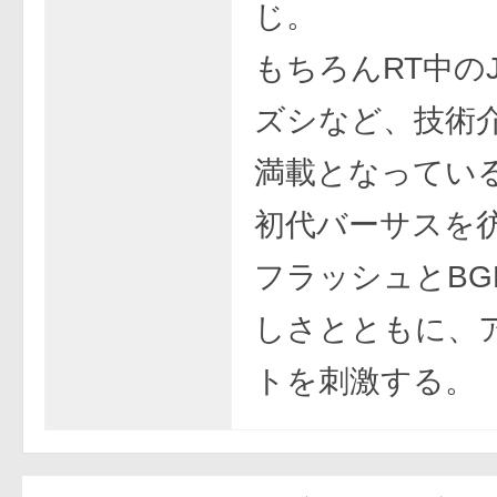
じ。
もちろんRT中のJA
ズシなど、技術
満載となってい
初代バーサスを
フラッシュとBG
しさとともに、
トを刺激する。