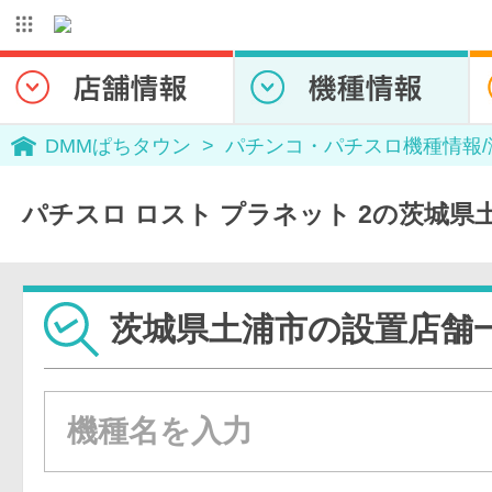
DMMぱちタウン
パチンコ・パチスロ機種情報
パチスロ ロスト プラネット 2の茨城県
茨城県土浦市の設置店舗