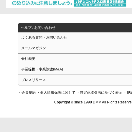
ヘルプ / お問い合わせ
よくある質問・お問い合わせ
メールマガジン
会社概要
事業提携・事業譲渡(M&A)
プレスリリース
・会員規約
・個人情報保護に関して
・特定商取引法に基づく表示
・規
Copyright © since 1998 DMM All Rights Reserve