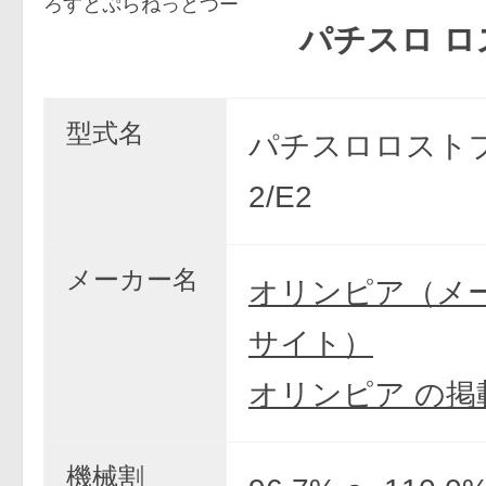
ろすとぷらねっとつー
パチスロ ロスト 
型式名
パチスロロスト
2/E2
メーカー名
オリンピア（メ
サイト）
オリンピア の掲
機械割