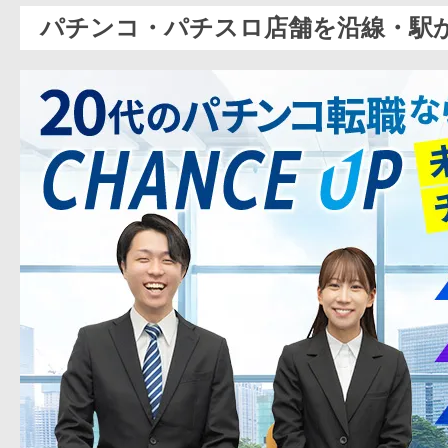
パチンコ・パチスロ店舗を沿線・駅