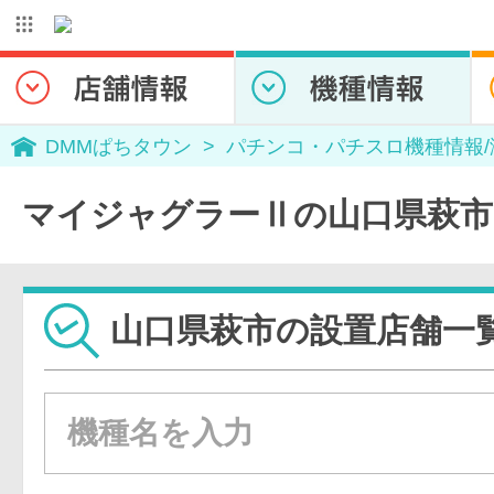
DMMぱちタウン
パチンコ・パチスロ機種情報
マイジャグラーⅡの山口県萩市
山口県萩市の設置店舗一