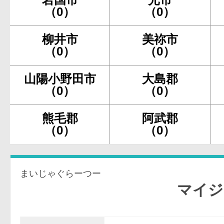
（0）
（0）
柳井市
美祢市
（0）
（0）
山陽小野田市
大島郡
（0）
（0）
熊毛郡
阿武郡
（0）
（0）
まいじゃぐらーつー
マイジャグ