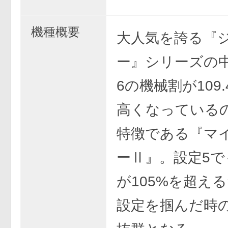
機種概要
大人気を誇る『
ー』シリーズの
6の機械割が109
高くなっている
特徴である『マ
ーⅡ』。設定5で
が105%を超え
設定を掴んだ時