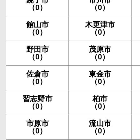
（0）
（0）
館山市
木更津市
（0）
（0）
野田市
茂原市
（0）
（0）
佐倉市
東金市
（0）
（0）
習志野市
柏市
（0）
（0）
市原市
流山市
（0）
（0）