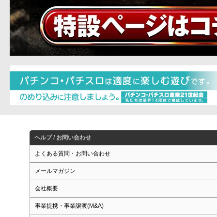
ヘルプ / お問い合わせ
よくある質問・お問い合わせ
メールマガジン
会社概要
事業提携・事業譲渡(M&A)