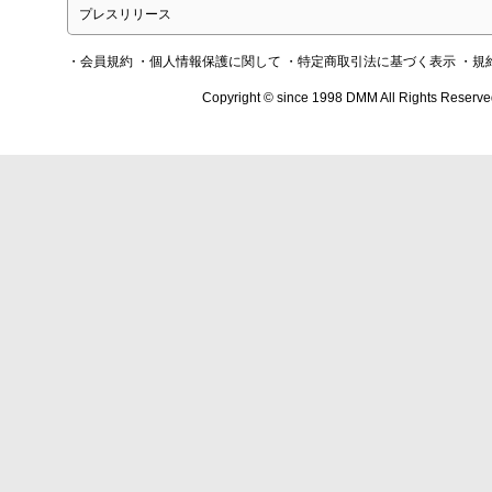
プレスリリース
・会員規約
・個人情報保護に関して
・特定商取引法に基づく表示
・規
Copyright © since 1998 DMM All Rights Reserve