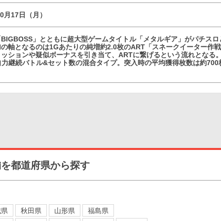
10月17日（月）
BIGBOSS」とともに超大型ゲームタイトル「メタルギア」がパチス
の軸となるのは1Gあたりの純増約2.0枚のART「スネークイーター作
ミッションや疑似ボーナスを引き当て、ARTに繋げるという流れとなる
自力継続バトル&セット数の混合タイプ。突入時の平均獲得枚数は約70
舗を都道府県から探す
城県
秋田県
山形県
福島県