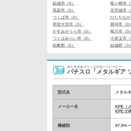
結城市（0）
龍ヶ崎市（
高萩市（0）
北茨城市（
つくば市（0）
ひたちなか
常陸大宮市（0）
那珂市（0
かすみがうら市（0）
桜川市（0
つくばみらい市（0）
小美玉市（
稲敷郡（0）
結城郡（0
めたるぎあそりっどすねーくいーたー
パチスロ「メタルギア 
型式名
メタルギ
メーカー名
KPE（
KPE 
機械割
97.5% 