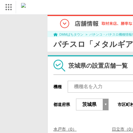
パチンコ・パチスロ機種情報
DMMぱちタウン
パチスロ「メタルギア
茨城県の設置店舗一覧
機種
都道府県
市区町
水戸市（0）
日立市（0