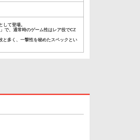
ロとして登場。
戦」で、通常時のゲーム性はレア役でCZ
。
0枚と多く、一撃性を秘めたスペックとい