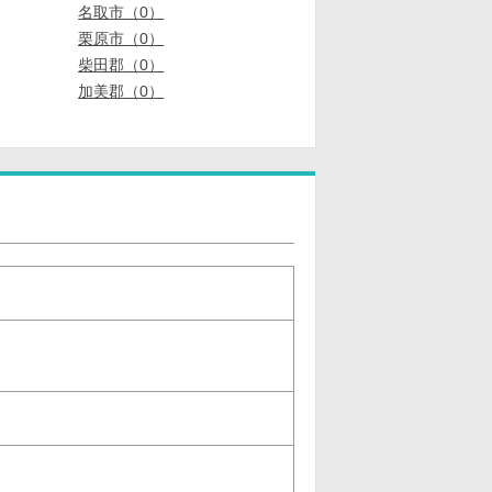
名取市（0）
栗原市（0）
柴田郡（0）
加美郡（0）