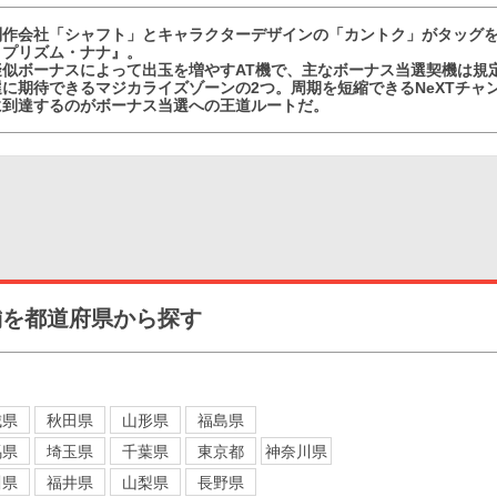
制作会社「シャフト」とキャラクターデザインの「カントク」がタッグ
とプリズム・ナナ』。
擬似ボーナスによって出玉を増やすAT機で、主なボーナス当選契機は規
選に期待できるマジカライズゾーンの2つ。周期を短縮できるNeXTチャ
に到達するのがボーナス当選への王道ルートだ。
舗を都道府県から探す
城県
秋田県
山形県
福島県
馬県
埼玉県
千葉県
東京都
神奈川県
川県
福井県
山梨県
長野県