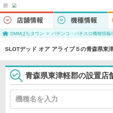
DMMぱちタウン
パチンコ・パチスロ機種情報
SLOTデッド オア アライブ５の青森県東
青森県東津軽郡の設置店