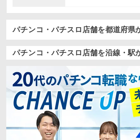
パチンコ・パチスロ店舗を都道府県
パチンコ・パチスロ店舗を沿線・駅