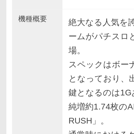
機種概要
絶大なる人気を
ームがパチスロ
場。
スペックはボーナ
となっており、
鍵となるのは1G
純増約1.74枚の
RUSH」。