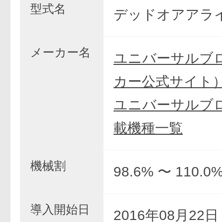
型式名
デッドオアアライ
メーカー名
ユニバーサルブ
カー公式サイト
ユニバーサルブロ
載機種一覧
機械割
98.6% 〜 110.0
導入開始日
2016年08月22