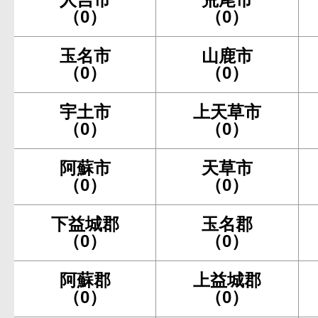
（0）
（0）
玉名市
山鹿市
（0）
（0）
宇土市
上天草市
（0）
（0）
阿蘇市
天草市
（0）
（0）
下益城郡
玉名郡
（0）
（0）
阿蘇郡
上益城郡
（0）
（0）