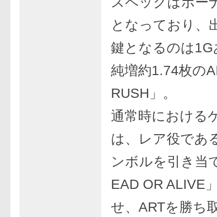
スペックはボーナ
となっており、
鍵となるのは1G
純増約1.74枚の
RUSH」。
通常時における
は、レア役であ
ンボルを引き当て
EAD OR ALIV
せ、ARTを勝ち