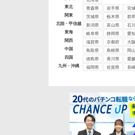
東北
青森県
岩手県
宮
関東
茨城県
栃木県
群
北陸・甲信越
新潟県
富山県
石
東海
岐阜県
静岡県
愛
関西
滋賀県
京都府
大
中国
鳥取県
島根県
岡
四国
徳島県
香川県
愛
九州・沖縄
福岡県
佐賀県
長