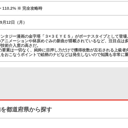
 〜 110.2% ※ 完全攻略時
09月12日（月）
ァンタジー漫画の金字塔「３×３ＥＹＥＳ」がボーナスタイプとして登場
のアニメーションや林原めぐみの新曲が搭載されているなど、注目点は
が技術介入度の高さだ。
どの要素は一切なく、純粋に目押し力だけで獲得枚数が左右される上級者
入をおこなうポイントで絵柄のナビなどは発生しないので知識も非常に
舗を都道府県から探す