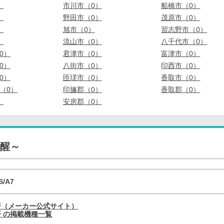
）
市川市（0）
船橋市（0）
）
野田市（0）
茂原市（0）
）
旭市（0）
習志野市（0）
）
流山市（0）
八千代市（0）
0）
君津市（0）
富津市（0）
0）
八街市（0）
印西市（0）
0）
匝瑳市（0）
香取市（0）
（0）
印旛郡（0）
香取郡（0）
）
安房郡（0）
覚醒～
S/A7
研（メーカー公式サイト）
 の掲載機種一覧