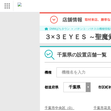
パチンコ・パチスロ機種情報
DMMぱちタウン
３×３ＥＹＥＳ ～聖
千葉県の設置店舗一覧
機種
都道府県
市区町
千葉市中央区（0）
千葉市花見