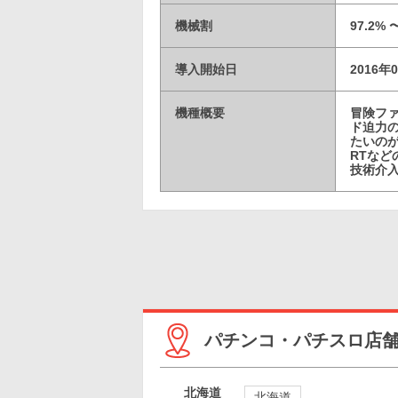
機械割
97.2%
導入開始日
2016年
機種概要
冒険フ
ド迫力
たいの
RTな
技術介
パチンコ・パチスロ店
北海道
北海道