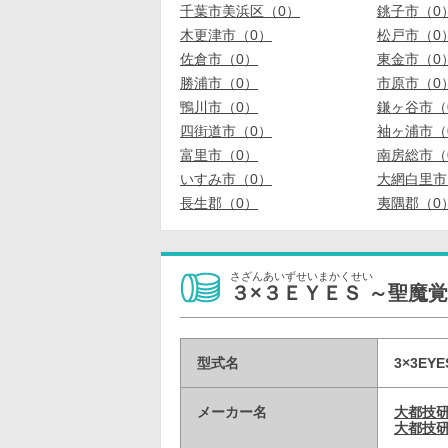
千葉市美浜区（0）
銚子市（0
木更津市（0）
松戸市（0
佐倉市（0）
東金市（0
勝浦市（0）
市原市（0
鴨川市（0）
鎌ヶ谷市（
四街道市（0）
袖ヶ浦市（
富里市（0）
南房総市（
いすみ市（0）
大網白里市
長生郡（0）
夷隅郡（0
さざんあいずせいまかくせい
３×３ＥＹＥＳ ～聖魔
型式名
3×3EYE
メーカー名
大都技
大都技研