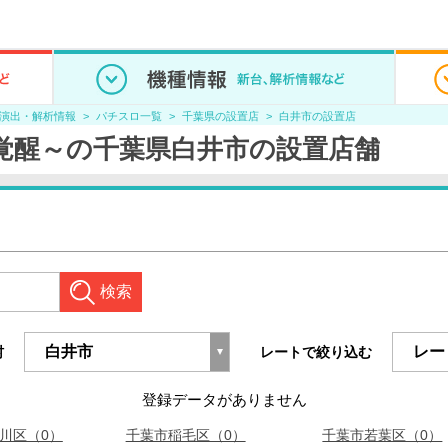
/演出・解析情報
パチスロ一覧
千葉県の設置店
白井市の設置店
魔覚醒～の千葉県白井市の設置店舗
検索
村
レートで絞り込む
登録データがありません
川区（0）
千葉市稲毛区（0）
千葉市若葉区（0）