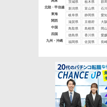
関東
茨城県
栃木県
群
北陸・甲信越
新潟県
富山県
石
東海
岐阜県
静岡県
愛
関西
滋賀県
京都府
大
中国
鳥取県
島根県
岡
四国
徳島県
香川県
愛
九州・沖縄
福岡県
佐賀県
長