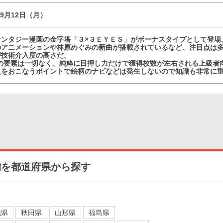
09月12日（月）
ァンタジー漫画の金字塔「３×３ＥＹＥＳ」がボーナスタイプとして登場
のアニメーションや林原めぐみの新曲が搭載されているなど、注目点は
が技術介入度の高さだ。
どの要素は一切なく、純粋に目押し力だけで獲得枚数が左右される上級者
入をおこなうポイントで絵柄のナビなどは発生しないので知識も非常に
舗を都道府県から探す
城県
秋田県
山形県
福島県