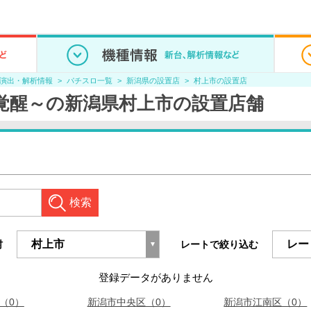
/演出・解析情報
パチスロ一覧
新潟県の設置店
村上市の設置店
魔覚醒～の新潟県村上市の設置店舗
検索
村
レートで絞り込む
登録データがありません
（0）
新潟市中央区（0）
新潟市江南区（0）