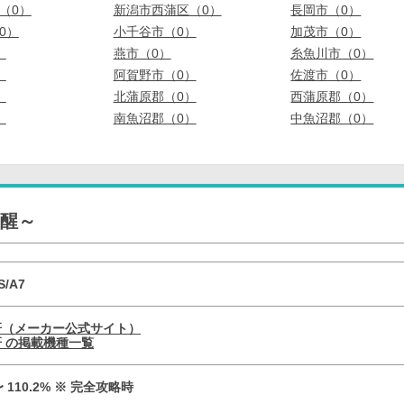
（0）
新潟市西蒲区（0）
長岡市（0）
0）
小千谷市（0）
加茂市（0）
）
燕市（0）
糸魚川市（0）
）
阿賀野市（0）
佐渡市（0）
）
北蒲原郡（0）
西蒲原郡（0）
）
南魚沼郡（0）
中魚沼郡（0）
覚醒～
S/A7
研（メーカー公式サイト）
 の掲載機種一覧
 〜 110.2% ※ 完全攻略時