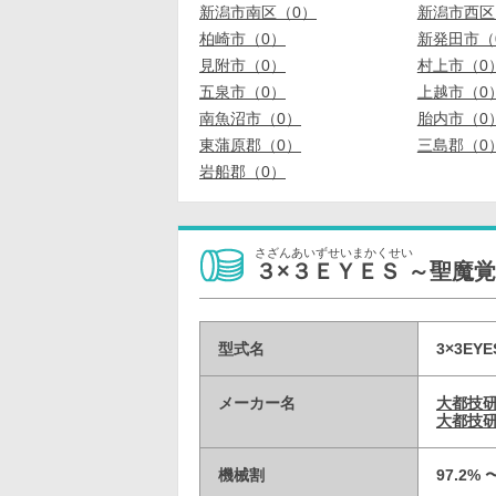
新潟市南区（0）
新潟市西区
柏崎市（0）
新発田市（
見附市（0）
村上市（0
五泉市（0）
上越市（0
南魚沼市（0）
胎内市（0
東蒲原郡（0）
三島郡（0
岩船郡（0）
さざんあいずせいまかくせい
３×３ＥＹＥＳ ～聖魔
型式名
3×3EYE
メーカー名
大都技
大都技研
機械割
97.2%