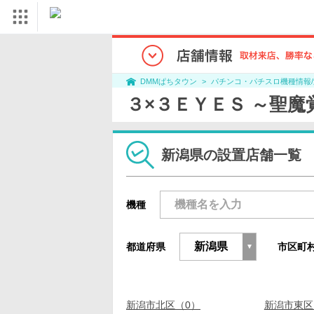
パチンコ・パチスロ機種情報
DMMぱちタウン
３×３ＥＹＥＳ ～聖
新潟県の設置店舗一覧
機種
都道府県
市区町
新潟市北区（0）
新潟市東区