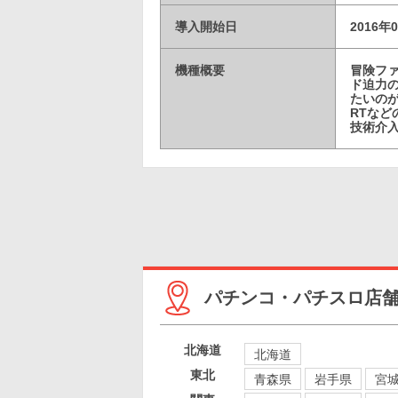
導入開始日
2016年
機種概要
冒険フ
ド迫力
たいの
RTな
技術介
パチンコ・パチスロ店
北海道
北海道
東北
青森県
岩手県
宮