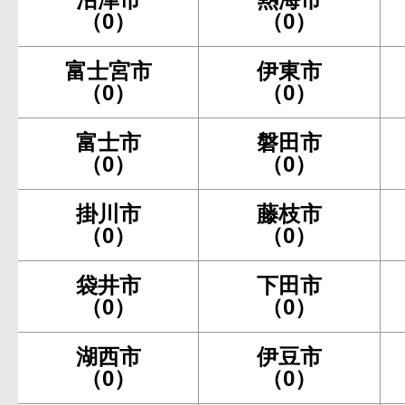
（0）
（0）
富士宮市
伊東市
（0）
（0）
富士市
磐田市
（0）
（0）
掛川市
藤枝市
（0）
（0）
袋井市
下田市
（0）
（0）
湖西市
伊豆市
（0）
（0）