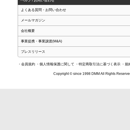
ヘルプ / お問い合わせ
よくある質問・お問い合わせ
メールマガジン
会社概要
事業提携・事業譲渡(M&A)
プレスリリース
・会員規約
・個人情報保護に関して
・特定商取引法に基づく表示
・規
Copyright © since 1998 DMM All Rights Reserve