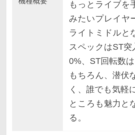
機種概要
もっとライブを
みたいプレイヤ
ライトミドルと
スペックはST突
0%、ST回転数は
もちろん、潜伏
く、誰でも気軽
ところも魅力と
る。