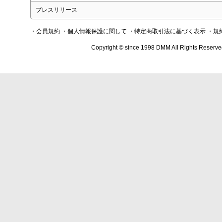
プレスリリース
・会員規約
・個人情報保護に関して
・特定商取引法に基づく表示
・規
Copyright © since 1998 DMM All Rights Reserve