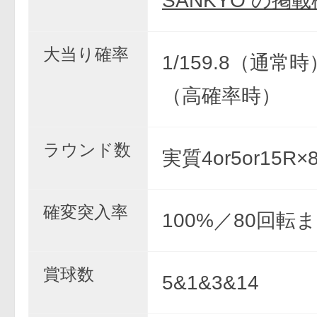
SANKYO の掲
大当り確率
1/159.8（通常時）
（高確率時）
ラウンド数
実質4or5or15R
確変突入率
100%／80回転
賞球数
5&1&3&14