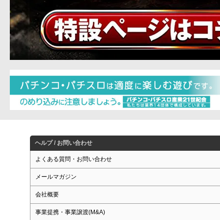
ヘルプ / お問い合わせ
よくある質問・お問い合わせ
メールマガジン
会社概要
事業提携・事業譲渡(M&A)