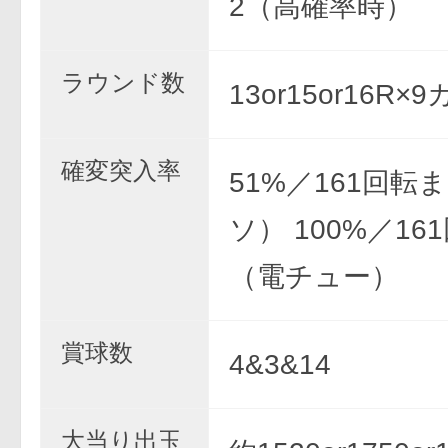
2（高確率時）
ラウンド数
13or15or16R
確変突入率
51%／161回転
ソ） 100%／16
（電チュー）
賞球数
4&3&14
大当り出玉