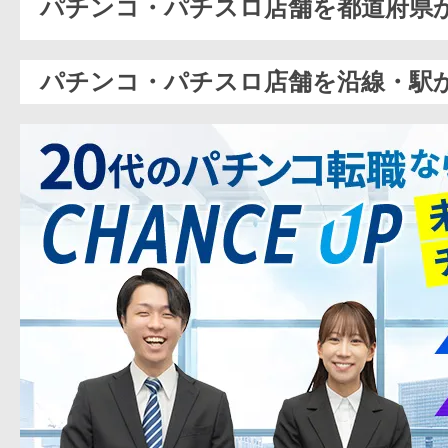
パチンコ・パチスロ店舗を都道府県
パチンコ・パチスロ店舗を沿線・駅