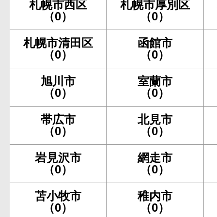
札幌市西区
札幌市厚別区
（0）
（0）
札幌市清田区
函館市
（0）
（0）
旭川市
室蘭市
（0）
（0）
帯広市
北見市
（0）
（0）
岩見沢市
網走市
（0）
（0）
苫小牧市
稚内市
（0）
（0）