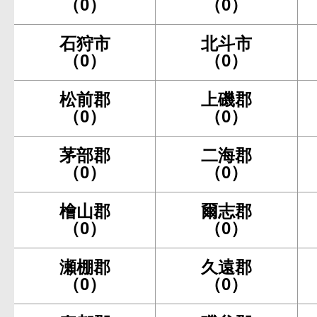
（0）
（0）
石狩市
北斗市
（0）
（0）
松前郡
上磯郡
（0）
（0）
茅部郡
二海郡
（0）
（0）
檜山郡
爾志郡
（0）
（0）
瀬棚郡
久遠郡
（0）
（0）