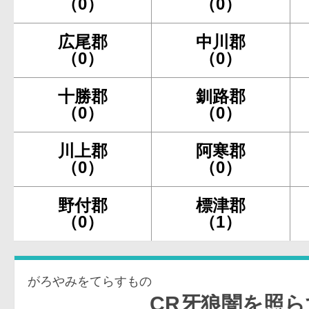
（0）
（0）
広尾郡
中川郡
（0）
（0）
十勝郡
釧路郡
（0）
（0）
川上郡
阿寒郡
（0）
（0）
野付郡
標津郡
（0）
（1）
がろやみをてらすもの
CR牙狼闇を照らす者XX