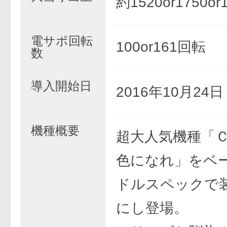
約1520or1750or
電サポ回転
100or161回転
数
導入開始日
2016年10月24
機種概要
超大人気機種「
色になれ」をベ
ドルスペックで
にし登場。