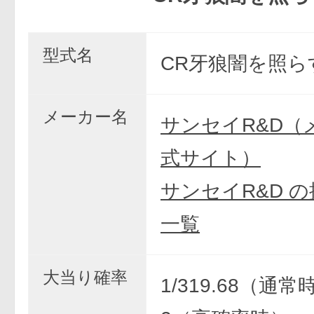
型式名
CR牙狼闇を照ら
メーカー名
サンセイR&D（
式サイト）
サンセイR&D 
一覧
大当り確率
1/319.68（通常時