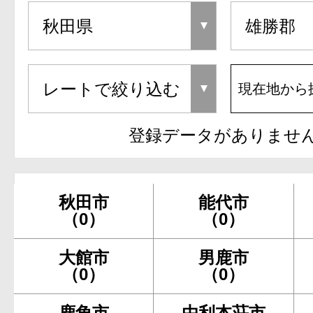
現在地から
登録データがありませ
秋田市
能代市
（0）
（0）
大館市
男鹿市
（0）
（0）
鹿角市
由利本荘市