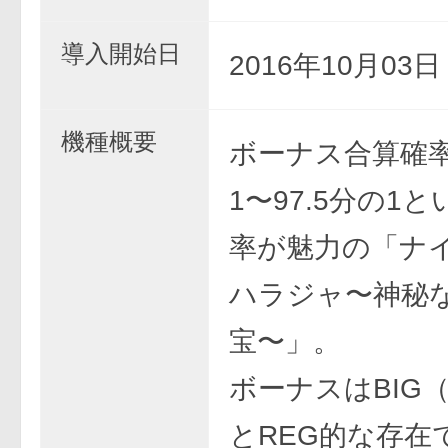
導入開始日
2016年10月03
機種概要
ボーナス合算確率
1〜97.5分の1
率が魅力の「ナ
ハラジャ〜神秘
宝〜」。
ボーナスはBIG
とREG的な存在