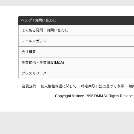
ヘルプ / お問い合わせ
よくある質問・お問い合わせ
メールマガジン
会社概要
事業提携・事業譲渡(M&A)
プレスリリース
・会員規約
・個人情報保護に関して
・特定商取引法に基づく表示
・規
Copyright © since 1998 DMM All Rights Reserve