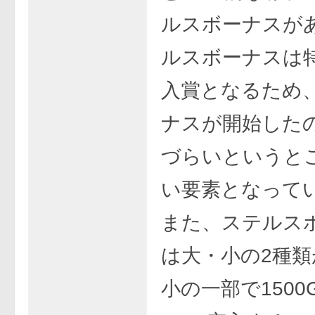
ルスボーナスが
ルスボーナスは
入賞となるため
ナスが開始した
づらいというと
い要素となって
また、ステルス
は大・小の2種
小の一部で150