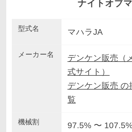
ナイトオブマハラ
型式名
マハラJA
メーカー名
デンケン販売（
式サイト）
デンケン販売 の
覧
機械割
97.5% 〜 107.5