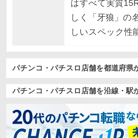
はすべて実質15
しく「牙狼」の
しいスペック性
パチンコ・パチスロ店舗を都道府県
パチンコ・パチスロ店舗を沿線・駅