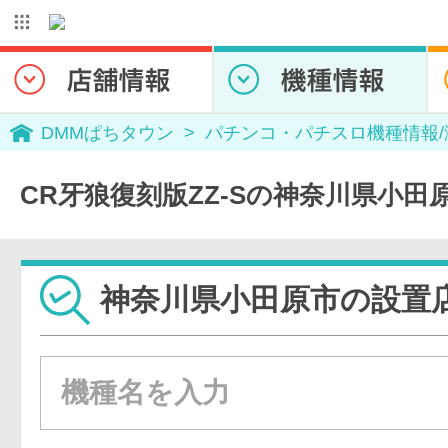
DMMぱちタウン
パチンコ・パチスロ機種情報
CR牙狼復刻版ZZ-Sの神奈川県小田
神奈川県小田原市の設置