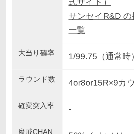
式サイト）
サンセイR&D 
一覧
大当り確率
1/99.75（通常時
ラウンド数
4or8or15R×9
確変突入率
-
魔戒CHAN