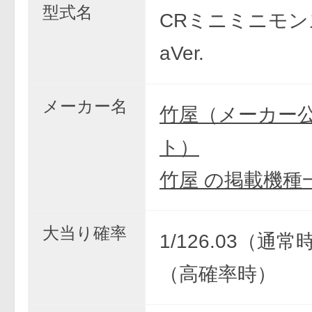
型式名
CRミニミニモンス
aVer.
メーカー名
竹屋（メーカー
ト）
竹屋 の掲載機種
大当り確率
1/126.03（通常時
（高確率時）