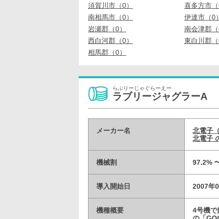
須賀川市（0）
喜多方市（
南相馬市（0）
伊達市（0
岩瀬郡（0）
南会津郡（
西白河郡（0）
東白川郡（
相馬郡（0）
らぶりーじゃぐらーえー
ラブリージャグラーA
メーカー名
北電子
北電子 
機械割
97.2% 
導入開始日
2007年
機種概要
4号機
の「GO