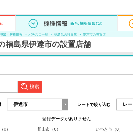
/演出・解析情報
パチスロ一覧
福島県の設置店
伊達市の設置店
の福島県伊達市の設置店舗
検索
村
レートで絞り込む
登録データがありません
（0）
郡山市（0）
いわき市（0）