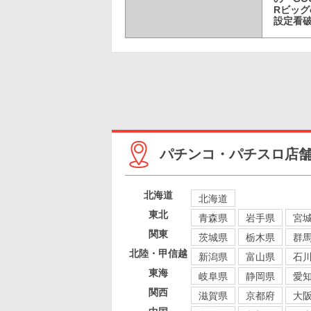
Rビッグ
設定看
パチンコ・パチスロ店
北海道
北海道
東北
青森県
岩手県
宮
関東
茨城県
栃木県
群
北陸・甲信越
新潟県
富山県
石
東海
岐阜県
静岡県
愛
関西
滋賀県
京都府
大