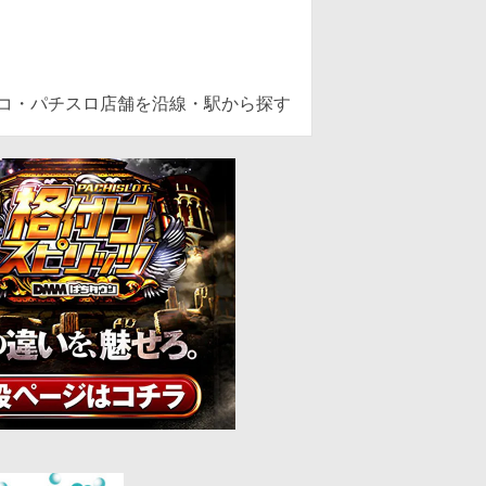
ンコ・パチスロ店舗を沿線・駅から探す