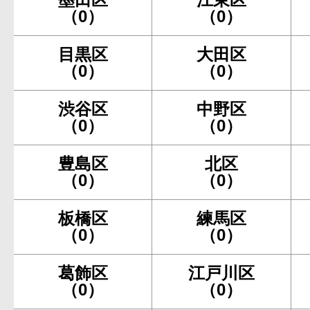
（0）
（0）
目黒区
大田区
（0）
（0）
渋谷区
中野区
（0）
（0）
豊島区
北区
（0）
（0）
板橋区
練馬区
（0）
（0）
葛飾区
江戸川区
（0）
（0）