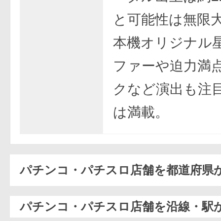
と可能性は無限大!
本機オリジナル
ファーや迫力満
クなど演出も注
は満載。
パチンコ・パチスロ店舗を都道府県
パチンコ・パチスロ店舗を沿線・駅