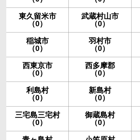
東久留米市
武蔵村山市
（0）
（0）
稲城市
羽村市
（0）
（0）
西東京市
西多摩郡
（0）
（0）
利島村
新島村
（0）
（0）
三宅島三宅村
御蔵島村
（0）
（0）
青ヶ島村
小笠原村