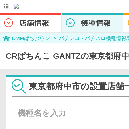
DMMぱちタウン
パチンコ・パチスロ機種情報
CRぱちんこ GANTZの東京都府
東京都府中市の設置店舗