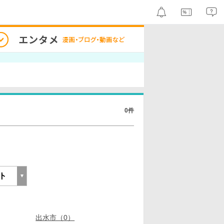
0件
出水市（0）