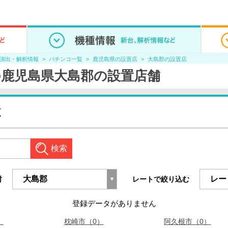
/演出・解析情報
パチンコ一覧
鹿児島県の設置店
大島郡の設置店
Zの鹿児島県大島郡の設置店舗
覧
検索
村
レートで絞り込む
登録データがありません
）
枕崎市（0）
阿久根市（0）