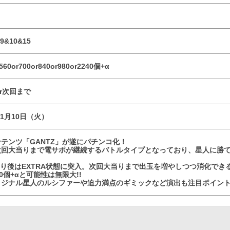
9&10&15
560or700or840or980or2240個+α
or次回まで
01月10日（火）
テンツ「GANTZ」が遂にパチンコ化！
次回大当りまで電サポが継続するバトルタイプとなっており、星人に勝
！
当り後はEXTRA状態に突入。次回大当りまで出玉を増やしつつ消化でき
40個+αと可能性は無限大!!
リジナル星人のルシファーや迫力満点のギミックなど演出も注目ポイン