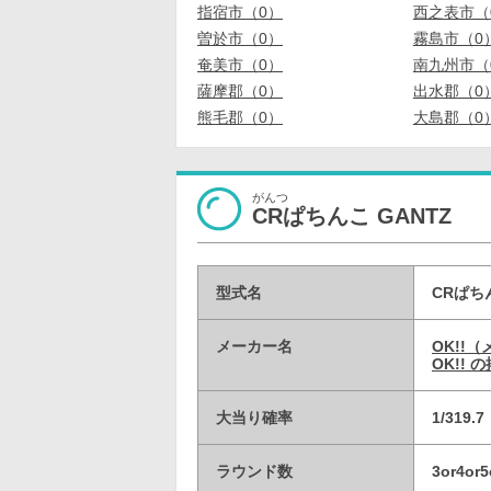
指宿市（0）
西之表市（
曽於市（0）
霧島市（0
奄美市（0）
南九州市（
薩摩郡（0）
出水郡（0
熊毛郡（0）
大島郡（0
がんつ
CRぱちんこ GANTZ
型式名
CRぱち
メーカー名
OK!!
OK!!
大当り確率
1/319
ラウンド数
3or4or