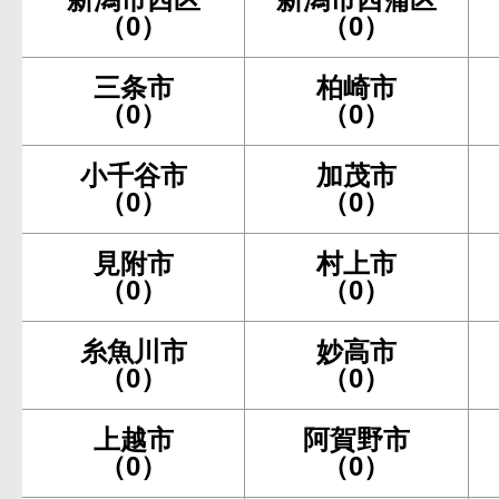
（0）
（0）
三条市
柏崎市
（0）
（0）
小千谷市
加茂市
（0）
（0）
見附市
村上市
（0）
（0）
糸魚川市
妙高市
（0）
（0）
上越市
阿賀野市
（0）
（0）