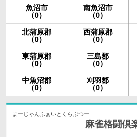
魚沼市
南魚沼市
（0）
（0）
北蒲原郡
西蒲原郡
（0）
（0）
東蒲原郡
三島郡
（0）
（0）
中魚沼郡
刈羽郡
（0）
（0）
まーじゃんふぁいとくらぶつー
麻雀格闘倶楽部２