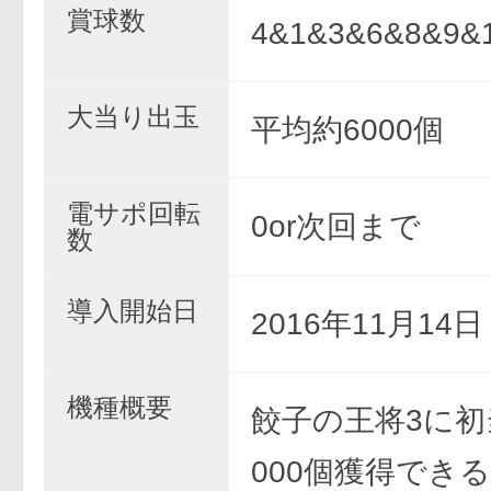
賞球数
4&1&3&6&8&9&
大当り出玉
平均約6000個
電サポ回転
0or次回まで
数
導入開始日
2016年11月14
機種概要
餃子の王将3に初
000個獲得でき