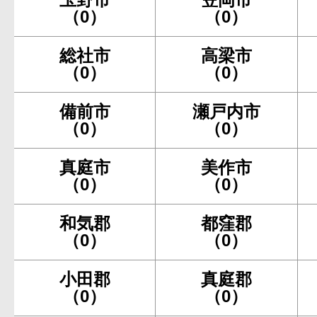
（0）
（0）
総社市
高梁市
（0）
（0）
備前市
瀬戸内市
（0）
（0）
真庭市
美作市
（0）
（0）
和気郡
都窪郡
（0）
（0）
小田郡
真庭郡
（0）
（0）