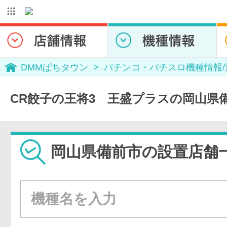
DMMぱちタウン
パチンコ・パチスロ機種情報
CR餃子の王将3 王盛プラスの岡山県
岡山県備前市の設置店舗