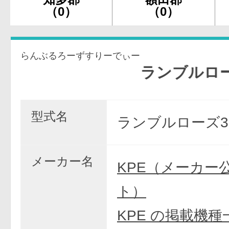
（0）
（0）
らんぶるろーずすりーでぃー
ランブルローズ3
型式名
ランブルローズ3
メーカー名
KPE（メーカー
ト）
KPE の掲載機種