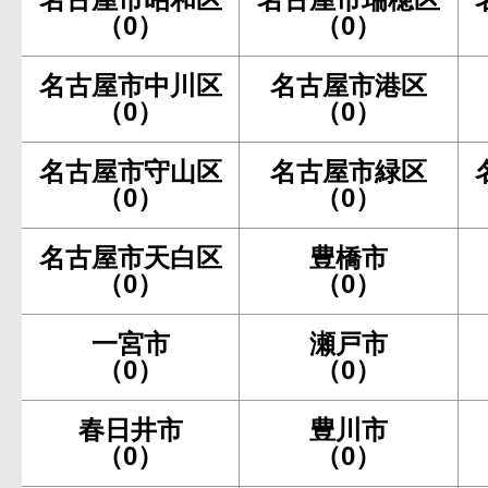
（0）
（0）
名古屋市中川区
名古屋市港区
（0）
（0）
名古屋市守山区
名古屋市緑区
（0）
（0）
名古屋市天白区
豊橋市
（0）
（0）
一宮市
瀬戸市
（0）
（0）
春日井市
豊川市
（0）
（0）