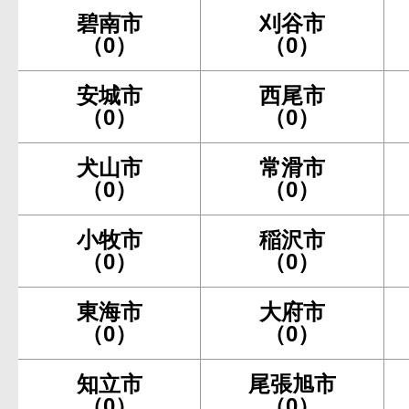
碧南市
刈谷市
（0）
（0）
安城市
西尾市
（0）
（0）
犬山市
常滑市
（0）
（0）
小牧市
稲沢市
（0）
（0）
東海市
大府市
（0）
（0）
知立市
尾張旭市
（0）
（0）