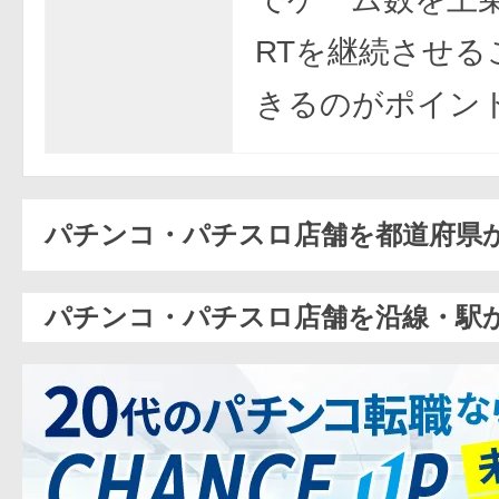
RTを継続させる
きるのがポイン
パチンコ・パチスロ店舗を都道府県
パチンコ・パチスロ店舗を沿線・駅