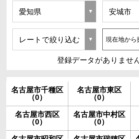
現在地から
登録データがありませ
名古屋市千種区
名古屋市東区
（0）
（0）
名古屋市西区
名古屋市中村区
（0）
（0）
名古屋市昭和区
名古屋市瑞穂区