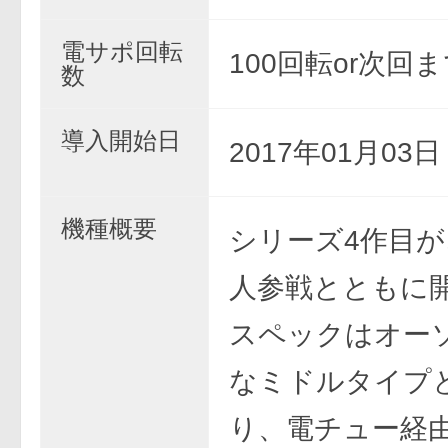
電サポ回転
100回転or次回
数
導入開始日
2017年01月03
機種概要
シリーズ4作目が
人参戦とともに
スペックはオー
なミドルタイプ
り、電チュー経由