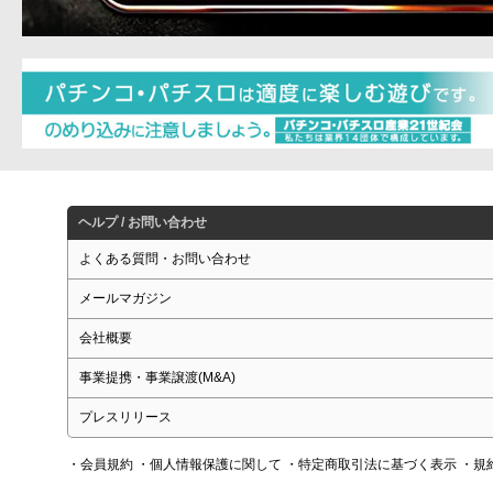
ヘルプ / お問い合わせ
よくある質問・お問い合わせ
メールマガジン
会社概要
事業提携・事業譲渡(M&A)
プレスリリース
・会員規約
・個人情報保護に関して
・特定商取引法に基づく表示
・規