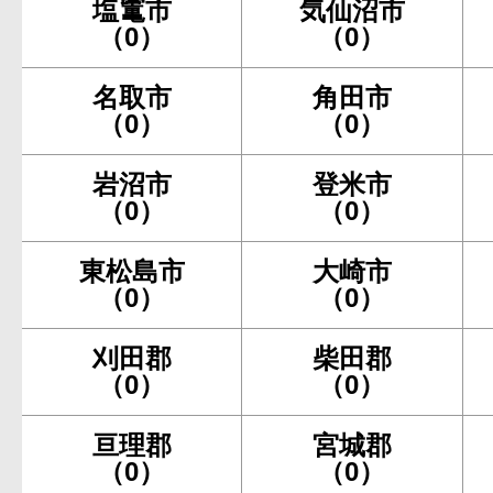
塩竃市
気仙沼市
（0）
（0）
名取市
角田市
（0）
（0）
岩沼市
登米市
（0）
（0）
東松島市
大崎市
（0）
（0）
刈田郡
柴田郡
（0）
（0）
亘理郡
宮城郡
（0）
（0）