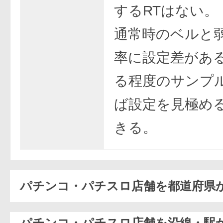
するRTはない。
通常時のベルと
率に設定差があ
る程度のサンプ
ば設定を見極め
きる。
パチンコ・パチスロ店舗を都道府県
パチンコ・パチスロ店舗を沿線・駅