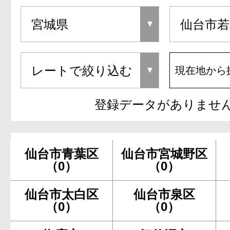
現在地から
登録データがありませ
仙台市青葉区
仙台市宮城野区
（0）
（0）
仙台市太白区
仙台市泉区
（0）
（0）