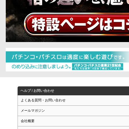
ヘルプ / お問い合わせ
よくある質問・お問い合わせ
メールマガジン
会社概要