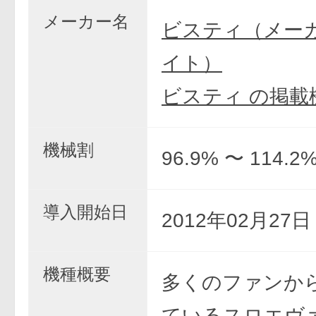
メーカー名
ビスティ（メー
イト）
ビスティ の掲載
機械割
96.9% 〜 114.2
導入開始日
2012年02月27
機種概要
多くのファンか
ているスロエヴ