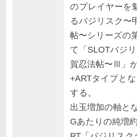
のプレイヤーを
るバジリスク〜
帖〜シリーズの
て「SLOTバジ
賀忍法帖〜Ⅲ」
+ARTタイプと
する。
出玉増加の軸と
Gあたりの純増約1
RT「バジリスク