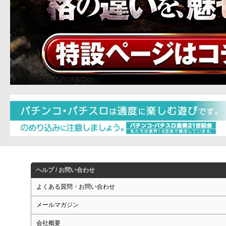
ヘルプ / お問い合わせ
よくある質問・お問い合わせ
メールマガジン
会社概要