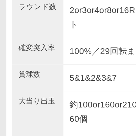
ラウンド数
2or3or4or8or1
ト
確変突入率
100%／29回転
賞球数
5&1&2&3&7
大当り出玉
約100or160or210
60個