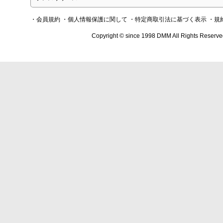
・会員規約
・個人情報保護に関して
・特定商取引法に基づく表示
・規
Copyright © since 1998 DMM All Rights Reserve