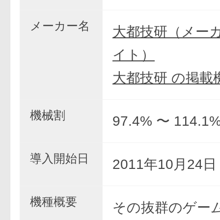
メーカー名
大都技研（メー
イト）
大都技研 の掲載
機械割
97.4% 〜 114.1
導入開始日
2011年10月24
機種概要
その抜群のゲー