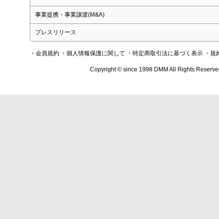
事業提携・事業譲渡(M&A)
プレスリリース
・会員規約
・個人情報保護に関して
・特定商取引法に基づく表示
・規
Copyright © since 1998 DMM All Rights Reserve