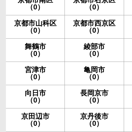
（0）
（0）
京都市山科区
京都市西京区
（0）
（0）
舞鶴市
綾部市
（0）
（0）
宮津市
亀岡市
（0）
（0）
向日市
長岡京市
（0）
（0）
京田辺市
京丹後市
（0）
（0）