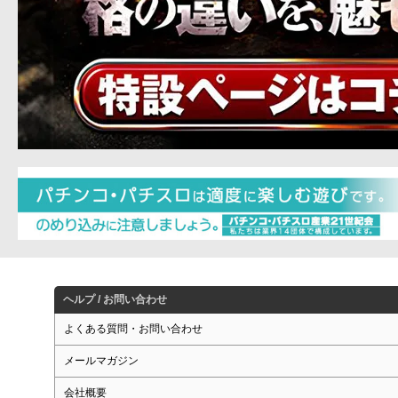
ヘルプ / お問い合わせ
よくある質問・お問い合わせ
メールマガジン
会社概要