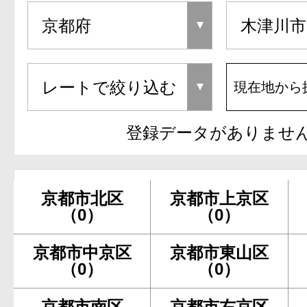
現在地から
登録データがありませ
京都市北区
京都市上京区
（0）
（0）
京都市中京区
京都市東山区
（0）
（0）
京都市南区
京都市右京区