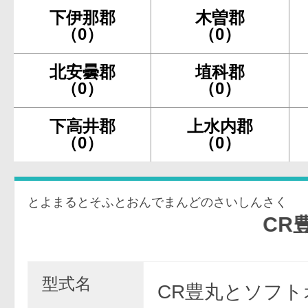
下伊那郡
木曽郡
（0）
（0）
北安曇郡
埴科郡
（0）
（0）
下高井郡
上水内郡
（0）
（0）
とよまるとそふとおんでまんどのさいしんさく
CR豊丸とソ
型式名
CR豊丸とソフト