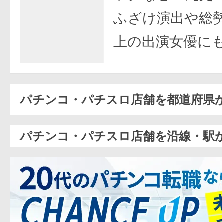
ふざけ演出や総勢
上の出演女優に
パチンコ・パチスロ店舗を都道府県
パチンコ・パチスロ店舗を沿線・駅