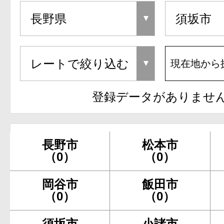
現在地から
登録データがありませ
長野市
松本市
（0）
（0）
岡谷市
飯田市
（0）
（0）
須坂市
小諸市