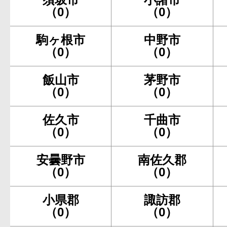
（0）
（0）
駒ヶ根市
中野市
（0）
（0）
飯山市
茅野市
（0）
（0）
佐久市
千曲市
（0）
（0）
安曇野市
南佐久郡
（0）
（0）
小県郡
諏訪郡
（0）
（0）